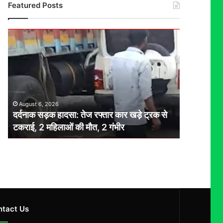
Featured Posts
दर्दनाक
सड़क
हादसा:
तेज
रफ्तार
कार
खड़े
August 6, 2026
ट्रक
दर्दनाक सड़क हादसा: तेज रफ्तार कार खड़े ट्रक से
से
टकराई, 2 महिलाओं की मौत, 2 गंभीर
टकराई,
2
महिलाओं
की
मौत,
2
गंभीर
ntact Us