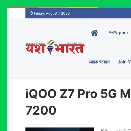
Friday, August 7 2026
Home-
E-Papper
main
लाइफ स्टाइल
Join 
iQOO Z7 Pro 5G M
7200
September 3, 2