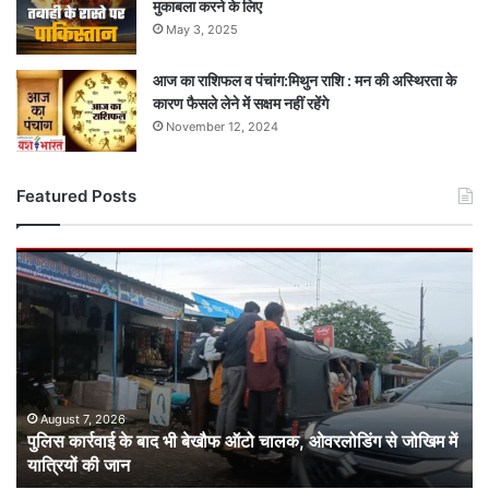
मुकाबला करने के लिए
May 3, 2025
आज का राशिफल व पंचांग:मिथुन राशि : मन की अस्थिरता के
कारण फैसले लेने में सक्षम नहीं रहेंगे
November 12, 2024
Featured Posts
पुलिस
कार्रवाई
के
बाद
भी
बेखौफ
ऑटो
चालक,
August 7, 2026
पुलिस कार्रवाई के बाद भी बेखौफ ऑटो चालक, ओवरलोडिंग से जोखिम में
ओवरलोडिंग
यात्रियों की जान
से
जोखिम