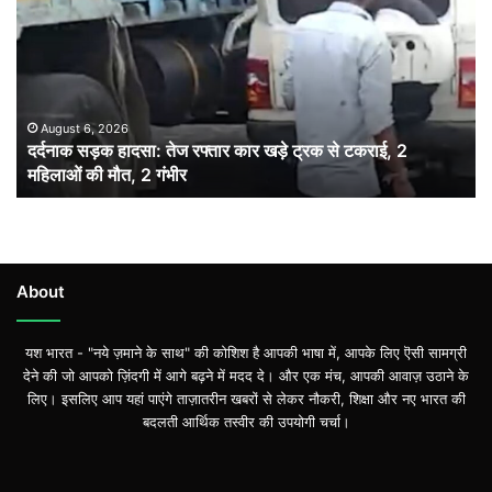
हादसा:
तेज
रफ्तार
कार
खड़े
ट्रक
August 6, 2026
दर्दनाक सड़क हादसा: तेज रफ्तार कार खड़े ट्रक से टकराई, 2
से
महिलाओं की मौत, 2 गंभीर
टकराई,
2
महिलाओं
की
मौत,
2
About
गंभीर
यश भारत - "नये ज़माने के साथ" की कोशिश है आपकी भाषा में, आपके लिए ऎसी सामग्री
देने की जो आपको ज़िंदगी में आगे बढ़ने में मदद दे। और एक मंच, आपकी आवाज़ उठाने के
लिए। इसलिए आप यहां पाएंगे ताज़ातरीन खबरों से लेकर नौकरी, शिक्षा और नए भारत की
बदलती आर्थिक तस्वीर की उपयोगी चर्चा।