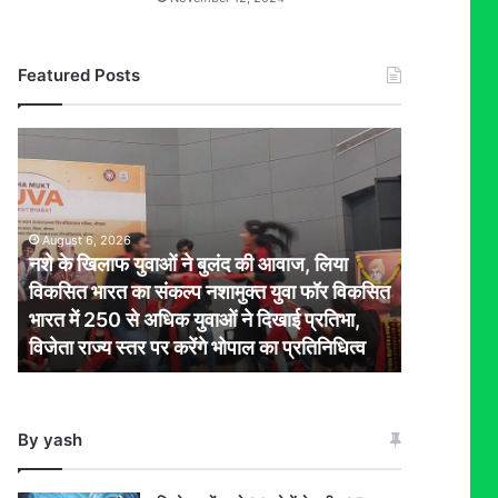
Featured Posts
नशे
के
खिलाफ
युवाओं
ने
August 6, 2026
बुलंद
नशे के खिलाफ युवाओं ने बुलंद की आवाज, लिया
की
विकसित भारत का संकल्प नशामुक्त युवा फॉर विकसित
आवाज,
भारत में 250 से अधिक युवाओं ने दिखाई प्रतिभा,
लिया
विजेता राज्य स्तर पर करेंगे भोपाल का प्रतिनिधित्व
विकसित
भारत
का
संकल्प
By yash
नशामुक्त
युवा
फॉर