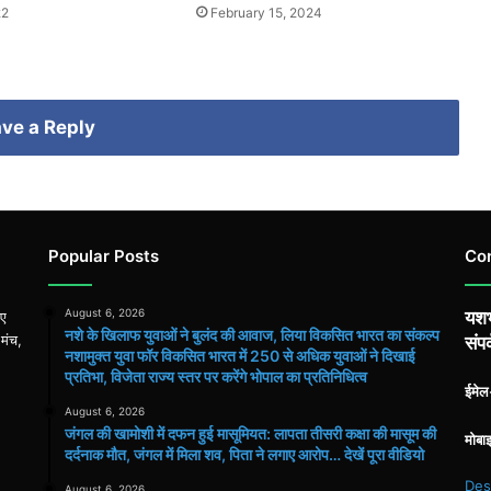
22
February 15, 2024
ve a Reply
Popular Posts
Co
August 6, 2026
यशभ
िए
नशे के खिलाफ युवाओं ने बुलंद की आवाज, लिया विकसित भारत का संकल्प
 मंच,
संपर
नशामुक्त युवा फॉर विकसित भारत में 250 से अधिक युवाओं ने दिखाई
प्रतिभा, विजेता राज्य स्तर पर करेंगे भोपाल का प्रतिनिधित्व
ईमे
August 6, 2026
जंगल की खामोशी में दफन हुई मासूमियत: लापता तीसरी कक्षा की मासूम की
मोबा
दर्दनाक मौत, जंगल में मिला शव, पिता ने लगाए आरोप… देखें पूरा वीडियो
Des
August 6, 2026