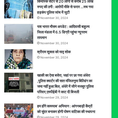
कियोस्क सेंटर से 20 लोगों से करीब 25 लाख
विकसित
रुपए की ठगी : आरोपी मौके से फरार …मच गया
भारत
हड़कंप पुलिस जांच में जुटी
में
November 30, 2024
250
से
यश भारत मौसम अपडेट : आदिवासी बाहुल्य
अधिक
जिला मंडला में 6.5 डिग्री पहुंचा न्यूनतम
युवाओं
तापमान
ने
November 30, 2024
दिखाई
श्रीराम शुक्ला को मातृ शोक
प्रतिभा,
November 30, 2024
विजेता
राज्य
स्तर
पर
खाकी का ऐसा बसेरा, जहां पर छा गया अंधेरा
करेंगे
,पुलिस क्वार्टर की सात मंजिलनुमा बिल्डिंग का
भोपाल
जमा नहीं हुआ बिल, अंधेरे में जीने मजबूर पुलिस
का
परिवार,एमपीईबी ने काट दी बिजली
प्रतिनिधित्व
November 29, 2024
हम होंगे कामयाब’ अभियान : आंगनबाड़ी केंद्रों
को सुंदर बनाकर होगी पोषण वाटिका की स्थापना
November 29, 2024