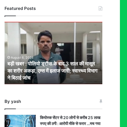
Featured Posts
बड़ी
खबर
:
पोलियो
ड्रॉप्स
के
August 6, 2026
बाद
बड़ी खबर : पोलियो ड्रॉप्स के बाद 3 साल की मासूम
3
का शरीर अकड़ा, एम्स में इलाज जारी; स्वास्थ्य विभाग
साल
ने बिठाई जांच
की
मासूम
का
शरीर
By yash
अकड़ा,
एम्स
में
कियोस्क सेंटर से 20 लोगों से करीब 25 लाख
इलाज
रुपए की ठगी : आरोपी मौके से फरार …मच गया
जारी;