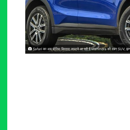
Safari का अब बोरिया बिस्तरा लपटने आ रही है Mahindra की दबंग SUV, झन्न