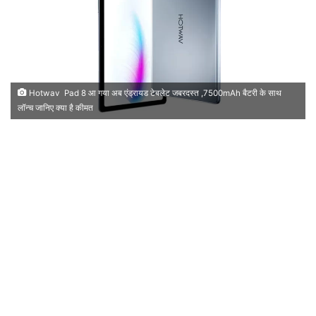
Hotwav Pad 8 आ गया अब एंड्रायड टेबलेट जबरदस्त ,7500mAh बैटरी के साथ
लॉन्च जानिए क्या है कीमत