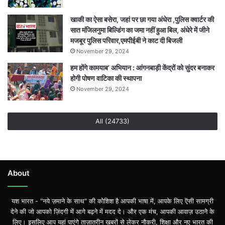
खाकी का ऐसा बसेरा, जहां पर छा गया अंधेरा ,पुलिस क्वार्टर की
सात मंजिलनुमा बिल्डिंग का जमा नहीं हुआ बिल, अंधेरे में जीने
मजबूर पुलिस परिवार,एमपीईबी ने काट दी बिजली
November 29, 2024
हम होंगे कामयाब’ अभियान : आंगनबाड़ी केंद्रों को सुंदर बनाकर
होगी पोषण वाटिका की स्थापना
November 29, 2024
All (24733)
About
यश भारत - "नये ज़माने के साथ" की कोशिश है आपकी भाषा में, आपके लिए ऎसी सामग्री
देने की जो आपको ज़िंदगी में आगे बढ़ने में मदद दे। और एक मंच, आपकी आवाज़ उठाने के
लिए। इसलिए आप यहां पाएंगे ताज़ातरीन खबरों से लेकर नौकरी, शिक्षा और नए भारत की