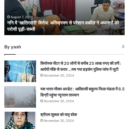
से
परेशान
वकील
August 7, 2026
ननि में ‘खातिरदारी’ विरोध: अतिक्रमण से परेशान वकील ने अफसरों को
ने
परोसी पूड़ी-सब्जी
अफसरों
को
परोसी
By yash
पूड़ी-
सब्जी
कियोस्क सेंटर से 20 लोगों से करीब 25 लाख रुपए की ठगी :
आरोपी मौके से फरार …मच गया हड़कंप पुलिस जांच में जुटी
November 30, 2024
यश भारत मौसम अपडेट : आदिवासी बाहुल्य जिला मंडला में 6.5
डिग्री पहुंचा न्यूनतम तापमान
November 30, 2024
श्रीराम शुक्ला को मातृ शोक
November 30, 2024