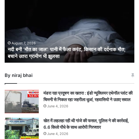
नदी
बनी
‘मौत
का
जाल’:
पानी
में
August 7, 2026
​नदी बनी ‘मौत का जाल’: पानी में फैला करंट, किसान की दर्दनाक मौत;
फैला
बचाने उतरा ग्रामीण भी झुलसा
करंट,
किसान
की
By niraj bhai
दर्दनाक
मौत;
बचाने
मंडरा रहा प्रदूषण का खतरा : इंडो न्यूक्लियर एथेनॉल प्लांट की
उतरा
चिमनी से निकल रहा जहरीला धुआं, रहवासियो ने उठाए सवाल
ग्रामीण
June 4, 2026
भी
झुलसा
खेत में लहलहा रही थी गांजे की फसल, पुलिस ने की कार्रवाई,
6.6 किलो पौधे के साथ आरोपी गिरफ्तार
June 4, 2026