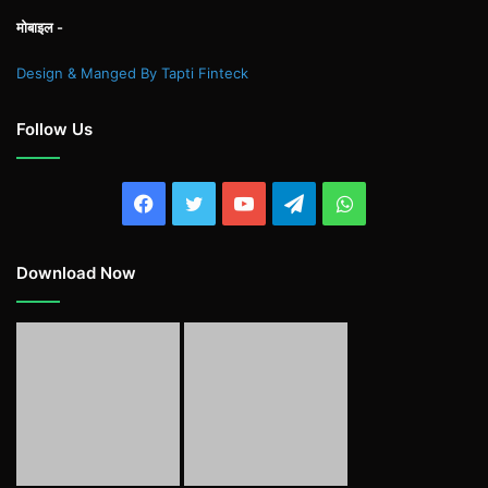
मोबाइल -
Design & Manged By Tapti Finteck
Follow Us
Facebook
Twitter
YouTube
Telegram
WhatsApp
Download Now