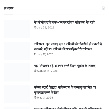
अध्यात्म
मेष से मीन राशि तक आज का दैनिक राशिफल मेष राशि
July 29, 2026
राशिफल : इस सप्ताह इन 7 राशियों को नौकरी में हो सकती है
तरक्की, पढ़ें 12 राशियों की साप्ताहिक टैरो राशिफल
July 17, 2026
पढ़-लिखकर बड़े अफसर बनते हैं इस मूलांक के जातक,
August 14, 2025
कोल्ड स्टार्ट सिद्धांत: पाकिस्तान के परमाणु ब्लैकमेल का
मुकाबला करने के लिए
May 3, 2025
आज का राशिफल व पंचांग:मिथुन राशि : मन की अस्थिरता के