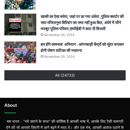
खाकी का ऐसा बसेरा, जहां पर छा गया अंधेरा ,पुलिस क्वार्टर की
सात मंजिलनुमा बिल्डिंग का जमा नहीं हुआ बिल, अंधेरे में जीने
मजबूर पुलिस परिवार,एमपीईबी ने काट दी बिजली
November 29, 2024
हम होंगे कामयाब’ अभियान : आंगनबाड़ी केंद्रों को सुंदर बनाकर
होगी पोषण वाटिका की स्थापना
November 29, 2024
All (24733)
About
यश भारत - "नये ज़माने के साथ" की कोशिश है आपकी भाषा में, आपके लिए ऎसी सामग्री
देने की जो आपको ज़िंदगी में आगे बढ़ने में मदद दे। और एक मंच, आपकी आवाज़ उठाने के