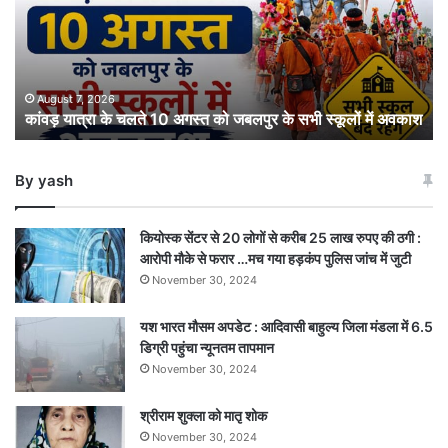
10
अगस्त
को
जबलपुर
के
August 7, 2026
कांवड़ यात्रा के चलते 10 अगस्त को जबलपुर के सभी स्कूलों में अवकाश
सभी
स्कूलों
में
By yash
अवकाश
कियोस्क सेंटर से 20 लोगों से करीब 25 लाख रुपए की ठगी :
आरोपी मौके से फरार …मच गया हड़कंप पुलिस जांच में जुटी
November 30, 2024
यश भारत मौसम अपडेट : आदिवासी बाहुल्य जिला मंडला में 6.5
डिग्री पहुंचा न्यूनतम तापमान
November 30, 2024
श्रीराम शुक्ला को मातृ शोक
November 30, 2024