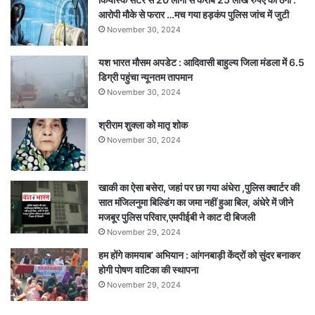
फॉर
आरोपी मौके से फरार …मच गया हड़कंप पुलिस जांच में जुटी
विकसित
November 30, 2024
भारत
में
यश भारत मौसम अपडेट : आदिवासी बाहुल्य जिला मंडला में 6.5
250
डिग्री पहुंचा न्यूनतम तापमान
से
अधिक
November 30, 2024
युवाओं
ने
श्रीराम शुक्ला को मातृ शोक
दिखाई
November 30, 2024
प्रतिभा,
विजेता
राज्य
खाकी का ऐसा बसेरा, जहां पर छा गया अंधेरा ,पुलिस क्वार्टर की
स्तर
सात मंजिलनुमा बिल्डिंग का जमा नहीं हुआ बिल, अंधेरे में जीने
पर
मजबूर पुलिस परिवार,एमपीईबी ने काट दी बिजली
करेंगे
November 29, 2024
भोपाल
हम होंगे कामयाब’ अभियान : आंगनबाड़ी केंद्रों को सुंदर बनाकर
का
होगी पोषण वाटिका की स्थापना
प्रतिनिधित्व
November 29, 2024