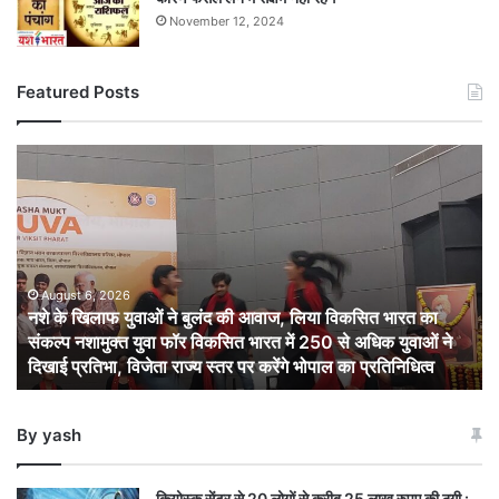
November 12, 2024
Featured Posts
नशे
के
खिलाफ
युवाओं
ने
बुलंद
की
August 6, 2026
नशे के खिलाफ युवाओं ने बुलंद की आवाज, लिया विकसित भारत का
आवाज,
संकल्प नशामुक्त युवा फॉर विकसित भारत में 250 से अधिक युवाओं ने
लिया
दिखाई प्रतिभा, विजेता राज्य स्तर पर करेंगे भोपाल का प्रतिनिधित्व
विकसित
भारत
का
By yash
संकल्प
नशामुक्त
युवा
कियोस्क सेंटर से 20 लोगों से करीब 25 लाख रुपए की ठगी :