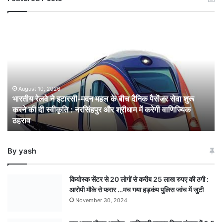
भारतीय
रेलवे
ने
इटारसी-
मदन
महल
के
August 10, 2026
भारतीय रेलवे ने इटारसी-मदन महल के बीच दैनिक पैसेंजर सेवा शुरू
बीच
करने की दी स्वीकृति : नरसिंहपुर और श्रीधाम में करेगी वाणिज्यिक
दैनिक
ठहराव
पैसेंजर
सेवा
शुरू
By yash
करने
की
दी
कियोस्क सेंटर से 20 लोगों से करीब 25 लाख रुपए की ठगी :
स्वीकृति
आरोपी मौके से फरार …मच गया हड़कंप पुलिस जांच में जुटी
:
November 30, 2024
नरसिंहपुर
और