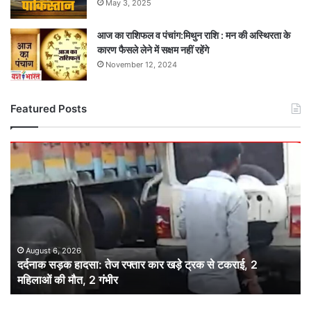
May 3, 2025
आज का राशिफल व पंचांग:मिथुन राशि : मन की अस्थिरता के
कारण फैसले लेने में सक्षम नहीं रहेंगे
November 12, 2024
Featured Posts
दर्दनाक
सड़क
हादसा:
तेज
रफ्तार
कार
खड़े
ट्रक
August 6, 2026
दर्दनाक सड़क हादसा: तेज रफ्तार कार खड़े ट्रक से टकराई, 2
से
महिलाओं की मौत, 2 गंभीर
टकराई,
2
महिलाओं