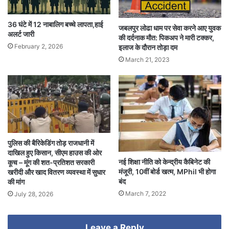
36 घंटे में 12 नाबालिग बच्चे लापता,हाई
जबलपुर लोढा धाम पर सेवा करने आए युवक
अलर्ट जारी
की दर्दनाक मौत: पिकअप ने मारी टक्कर,
February 2, 2026
इलाज के दौरान तोड़ा दम
March 21, 2023
पुलिस की बैरिकेडिंग तोड़ राजधानी में
दाखिल हुए किसान, सीएम हाउस की ओर
नई शिक्षा नीति को केन्द्रीय कैबिनेट की
कूच – मूंग की शत-प्रतिशत सरकारी
मंजूरी, 10वीं बोर्ड खत्‍म, MPhil भी होगा
खरीदी और खाद वितरण व्यवस्था में सुधार
बंद
की मांग
March 7, 2022
July 28, 2026
Leave a Reply