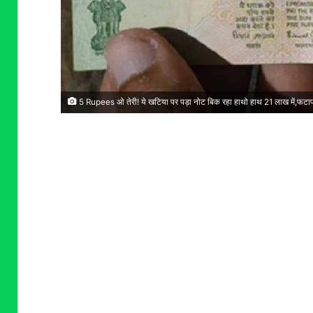
5 Rupees ओ तेरी! ये खटिया पर पड़ा नोट बिक रहा हाथो हाथ 21 लाख में,फटा