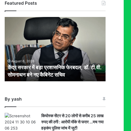
Featured Posts
केंद्र
सरकार
में
बड़ा
प्रशासनिक
फेरबदल,
डॉ.
August 6, 2026
टी.वी.
केंद्र सरकार में बड़ा प्रशासनिक फेरबदल, डॉ. टी.वी.
सोमनाथन
सोमनाथन बने नए कैबिनेट सचिव
बने
नए
कैबिनेट
सचिव
By yash
कियोस्क सेंटर से 20 लोगों से करीब 25 लाख
रुपए की ठगी : आरोपी मौके से फरार …मच गया
हड़कंप पुलिस जांच में जुटी