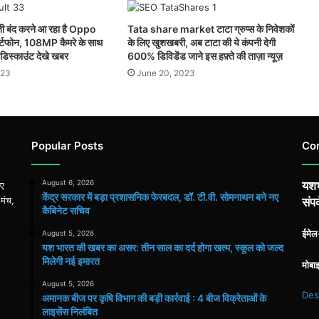
 बंद करने आ रहा है Oppo
Tata share market टाटा ग्रुप्स के निवेशकों
र्टफोन, 108MP कैमरे के साथ
के लिए खुशखबरी, अब टाटा की ये कंपनी देगी
डिस्काउंट देखे खबर
600% डिविडेंड जाने इस हफ़्ते की ताज़ा न्यूज़
023
June 20, 2023
Popular Posts
Co
August 6, 2026
यशभ
िए
केंद्र सरकार में बड़ा प्रशासनिक फेरबदल, डॉ. टी.वी. सोमनाथन बने नए
 मंच,
संपर
कैबिनेट सचिव
ईमे
August 5, 2026
यश भारत की खबर का असर: तीन साल का दर्द होगा खत्म, स्कूल को जल्द
मिलेगी नई इमारत
मोबा
August 5, 2026
Des
अमानक बीज पर कृषि विभाग की बड़ी कार्रवाई : 4 बीज विक्रेताओं के
लाइसेंस निलंबित