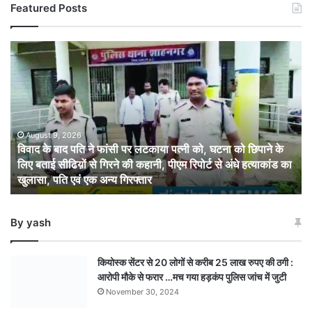
Featured Posts
विवाद
के
बाद
पति
ने
फांसी
पर
August 9, 2026
विवाद के बाद पति ने फांसी पर लटकाया पत्नी को, घटना को छिपाने के
लटकाया
लिए बताई सीढिय़ों से गिरने की कहानी, पीएम रिपोर्ट से अंधे हत्याकांड का
पत्नी
खुलासा, पति एवं एक अन्य गिरफ्तार
को,
घटना
को
By yash
छिपाने
के
लिए
कियोस्क सेंटर से 20 लोगों से करीब 25 लाख रुपए की ठगी :
बताई
आरोपी मौके से फरार …मच गया हड़कंप पुलिस जांच में जुटी
सीढिय़ों
November 30, 2024
से
गिरने