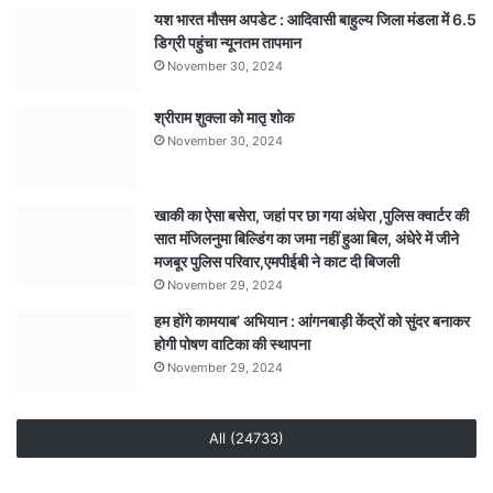
यश भारत मौसम अपडेट : आदिवासी बाहुल्य जिला मंडला में 6.5
की
डिग्री पहुंचा न्यूनतम तापमान
कहानी,
पीएम
November 30, 2024
रिपोर्ट
से
श्रीराम शुक्ला को मातृ शोक
अंधे
November 30, 2024
हत्याकांड
का
खुलासा,
खाकी का ऐसा बसेरा, जहां पर छा गया अंधेरा ,पुलिस क्वार्टर की
पति
सात मंजिलनुमा बिल्डिंग का जमा नहीं हुआ बिल, अंधेरे में जीने
एवं
मजबूर पुलिस परिवार,एमपीईबी ने काट दी बिजली
एक
November 29, 2024
अन्य
हम होंगे कामयाब’ अभियान : आंगनबाड़ी केंद्रों को सुंदर बनाकर
गिरफ्तार
होगी पोषण वाटिका की स्थापना
November 29, 2024
All (24733)