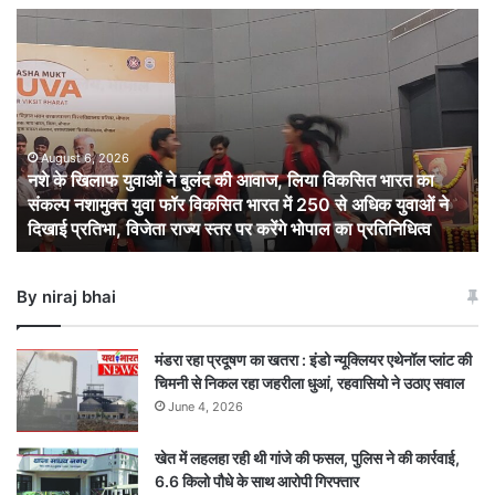
नशे
के
खिलाफ
युवाओं
ने
बुलंद
की
August 6, 2026
नशे के खिलाफ युवाओं ने बुलंद की आवाज, लिया विकसित भारत का
आवाज,
संकल्प नशामुक्त युवा फॉर विकसित भारत में 250 से अधिक युवाओं ने
लिया
दिखाई प्रतिभा, विजेता राज्य स्तर पर करेंगे भोपाल का प्रतिनिधित्व
विकसित
भारत
का
By niraj bhai
संकल्प
नशामुक्त
युवा
मंडरा रहा प्रदूषण का खतरा : इंडो न्यूक्लियर एथेनॉल प्लांट की
फॉर
चिमनी से निकल रहा जहरीला धुआं, रहवासियो ने उठाए सवाल
विकसित
June 4, 2026
भारत
में
खेत में लहलहा रही थी गांजे की फसल, पुलिस ने की कार्रवाई,
250
6.6 किलो पौधे के साथ आरोपी गिरफ्तार
से