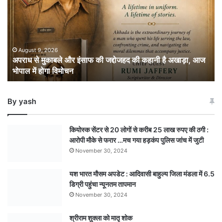
और
इंसाफ
की
जद्दोजहद
की
August 9, 2026
अपराध से मुकाबले और इंसाफ की जद्दोजहद की कहानी है अखाड़ा, आज
कहानी
भोपाल में होगा विमोचन
है
अखाड़ा,
आज
By yash
भोपाल
में
होगा
कियोस्क सेंटर से 20 लोगों से करीब 25 लाख रुपए की ठगी :
विमोचन
आरोपी मौके से फरार …मच गया हड़कंप पुलिस जांच में जुटी
November 30, 2024
यश भारत मौसम अपडेट : आदिवासी बाहुल्य जिला मंडला में 6.5
डिग्री पहुंचा न्यूनतम तापमान
November 30, 2024
श्रीराम शुक्ला को मातृ शोक