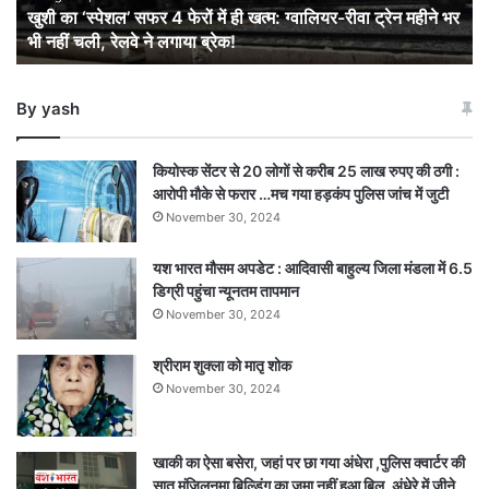
खुशी का ‘स्पेशल’ सफर 4 फेरों में ही खत्म: ग्वालियर-रीवा ट्रेन महीने भर
खत्म:
भी नहीं चली, रेलवे ने लगाया ब्रेक!
ग्वालियर-
रीवा
ट्रेन
By yash
महीने
भर
भी
कियोस्क सेंटर से 20 लोगों से करीब 25 लाख रुपए की ठगी :
नहीं
आरोपी मौके से फरार …मच गया हड़कंप पुलिस जांच में जुटी
चली,
November 30, 2024
रेलवे
ने
यश भारत मौसम अपडेट : आदिवासी बाहुल्य जिला मंडला में 6.5
लगाया
डिग्री पहुंचा न्यूनतम तापमान
ब्रेक!
November 30, 2024
श्रीराम शुक्ला को मातृ शोक
November 30, 2024
खाकी का ऐसा बसेरा, जहां पर छा गया अंधेरा ,पुलिस क्वार्टर की
सात मंजिलनुमा बिल्डिंग का जमा नहीं हुआ बिल, अंधेरे में जीने