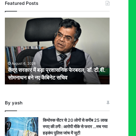
Featured Posts
केंद्र
सरकार
में
बड़ा
प्रशासनिक
फेरबदल,
डॉ.
August 6, 2026
टी.वी.
केंद्र सरकार में बड़ा प्रशासनिक फेरबदल, डॉ. टी.वी.
सोमनाथन
सोमनाथन बने नए कैबिनेट सचिव
बने
नए
कैबिनेट
सचिव
By yash
कियोस्क सेंटर से 20 लोगों से करीब 25 लाख
रुपए की ठगी : आरोपी मौके से फरार …मच गया
हड़कंप पुलिस जांच में जुटी