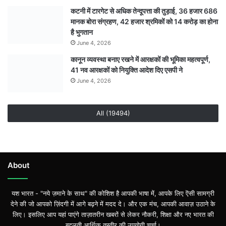
कटनी में टारगेट से अधिक तेन्दूपत्ता की तुड़ाई, 36 हजार 686
मानक बोरा संग्रहण, 42 हजार श्रमिकों को 14 करोड़ का होना
है भुगतान
June 4, 2026
कानून व्यवस्था बनाए रखने में आरक्षकों की भूमिका महत्वपूर्ण,
41 नव आरक्षकों को नियुक्ति आदेश दिए एसपी ने
June 4, 2026
All (19494)
About
यश भारत - "नये ज़माने के साथ" की कोशिश है आपकी भाषा में, आपके लिए ऎसी सामग्री
देने की जो आपको ज़िंदगी में आगे बढ़ने में मदद दे। और एक मंच, आपकी आवाज़ उठाने के
लिए। इसलिए आप यहां पाएंगे ताज़ातरीन खबरों से लेकर नौकरी, शिक्षा और नए भारत की
बदलती आर्थिक तस्वीर की उपयोगी चर्चा।