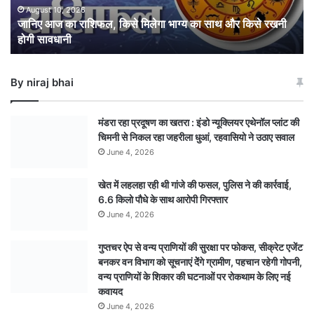
का
August 10, 2026
जानिए आज का राशिफल, किसे मिलेगा भाग्य का साथ और किसे रखनी
साथ
होगी सावधानी
और
किसे
रखनी
By niraj bhai
होगी
सावधानी
मंडरा रहा प्रदूषण का खतरा : इंडो न्यूक्लियर एथेनॉल प्लांट की
चिमनी से निकल रहा जहरीला धुआं, रहवासियो ने उठाए सवाल
June 4, 2026
खेत में लहलहा रही थी गांजे की फसल, पुलिस ने की कार्रवाई,
6.6 किलो पौधे के साथ आरोपी गिरफ्तार
June 4, 2026
गुप्तचर ऐप से वन्य प्राणियों की सुरक्षा पर फोकस, सीक्रेट एजेंट
बनकर वन विभाग को सूचनाएं देेंगे ग्रामीण, पहचान रहेगी गोपनी,
वन्य प्राणियों के शिकार की घटनाओं पर रोकथाम के लिए नई
कवायद
June 4, 2026