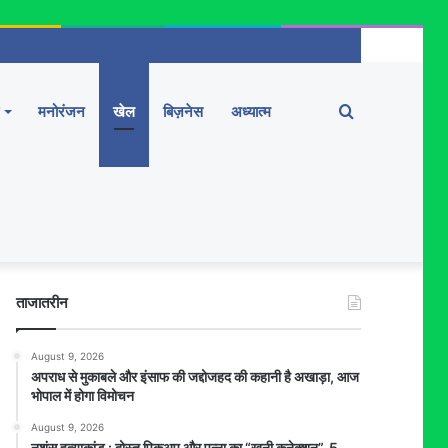
Search
मनोरंजन
खेल
बिज़नेस
अध्यात्म
for
ताजातरीन
August 9, 2026
अपराध से मुकाबले और इंसाफ की जद्दोजहद की कहानी है अखाड़ा, आज
भोपाल में होगा विमोचन
August 9, 2026
नृशंस हत्याकांड : दोस्त पिकअप और पन्ना का “खूनी कनेक्शन”, 5