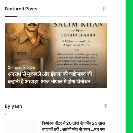
Featured Posts
अपराध
से
मुकाबले
और
इंसाफ
की
जद्दोजहद
August 9, 2026
की
अपराध से मुकाबले और इंसाफ की जद्दोजहद की
कहानी
कहानी है अखाड़ा, आज भोपाल में होगा विमोचन
है
अखाड़ा,
आज
भोपाल
By yash
में
होगा
विमोचन
कियोस्क सेंटर से 20 लोगों से करीब 25 लाख
रुपए की ठगी : आरोपी मौके से फरार …मच गया