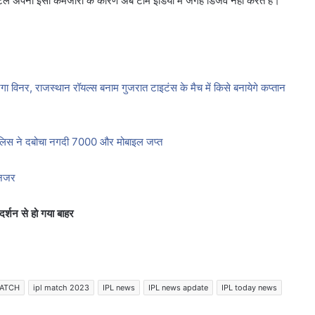
पटेल अपनी इसी कमजोरी के कारण अब टीम इंडिया में जगह डिजर्व नहीं करते हैं।
र, राजस्थान रॉयल्स बनाम गुजरात टाइटंस के मैच में किसे बनायेगे कप्तान
ुलिस ने दबोचा नगदी 7000 और मोबाइल जप्त
 नजर
रदर्शन से हो गया बाहर
MATCH
ipl match 2023
IPL news
IPL news apdate
IPL today news