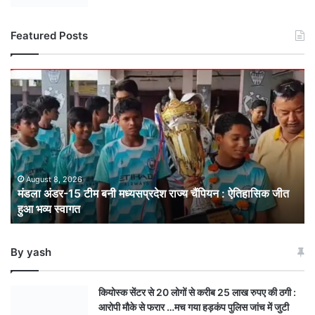
Featured Posts
मंडला
अंडर-15
टीम
बनी
मध्यसप्रदेश
राज्य
चैंपियन
: ऐतिहासिक
August 8, 2026
मंडला अंडर-15 टीम बनी मध्यसप्रदेश राज्य चैंपियन : ऐतिहासिक जीत
जीत
हुआ भव्य स्वागत
हुआ
भव्य
स्वागत
By yash
कियोस्क सेंटर से 20 लोगों से करीब 25 लाख रुपए की ठगी :
आरोपी मौके से फरार …मच गया हड़कंप पुलिस जांच में जुटी