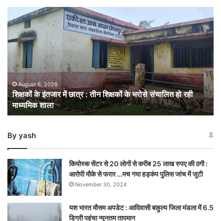
शिक्षकों
के
इंतजार
में
छात्र
:
तीन
शिक्षकों
August 6, 2026
शिक्षकों के इंतजार में छात्र : तीन शिक्षकों के भरोसे संचालित हो रही
के
माध्यमिक शाला
भरोसे
संचालित
हो
By yash
रही
माध्यमिक
शाला
कियोस्क सेंटर से 20 लोगों से करीब 25 लाख रुपए की ठगी :
आरोपी मौके से फरार …मच गया हड़कंप पुलिस जांच में जुटी
November 30, 2024
यश भारत मौसम अपडेट : आदिवासी बाहुल्य जिला मंडला में 6.5
डिग्री पहुंचा न्यूनतम तापमान