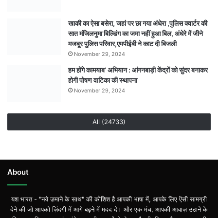
खाकी का ऐसा बसेरा, जहां पर छा गया अंधेरा ,पुलिस क्वार्टर की
सात मंजिलनुमा बिल्डिंग का जमा नहीं हुआ बिल, अंधेरे में जीने
मजबूर पुलिस परिवार,एमपीईबी ने काट दी बिजली
November 29, 2024
हम होंगे कामयाब’ अभियान : आंगनबाड़ी केंद्रों को सुंदर बनाकर
होगी पोषण वाटिका की स्थापना
November 29, 2024
All (24733)
About
यश भारत - "नये ज़माने के साथ" की कोशिश है आपकी भाषा में, आपके लिए ऎसी सामग्री
देने की जो आपको ज़िंदगी में आगे बढ़ने में मदद दे। और एक मंच, आपकी आवाज़ उठाने के