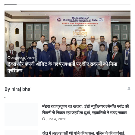
टैक्स
और
कंपनी
ऑडिट
के
नए
प्रावधानों
पर
August 8, 2026
टैक्स और कंपनी ऑडिट के नए प्रावधानों पर सीए सदस्यों को मिला
सीए
प्रशिक्षण
सदस्यों
को
मिला
By niraj bhai
प्रशिक्षण
मंडरा रहा प्रदूषण का खतरा : इंडो न्यूक्लियर एथेनॉल प्लांट की
चिमनी से निकल रहा जहरीला धुआं, रहवासियो ने उठाए सवाल
June 4, 2026
खेत में लहलहा रही थी गांजे की फसल, पुलिस ने की कार्रवाई,