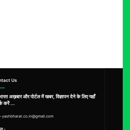
ntact Us
ारत अख़बार और पोर्टल में खबर, विज्ञापन देने के लिए यहाँ
्क करें ...
ल-
yashbharat.co.in@gmail.com
इल -