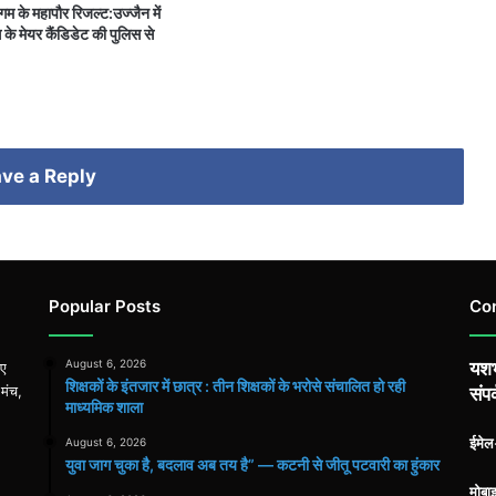
 के महापौर रिजल्ट:उज्जैन में
ेस के मेयर कैंडिडेट की पुलिस से
ve a Reply
Popular Posts
Co
August 6, 2026
यशभ
िए
शिक्षकों के इंतजार में छात्र : तीन शिक्षकों के भरोसे संचालित हो रही
 मंच,
संपर
माध्यमिक शाला
ईमे
August 6, 2026
युवा जाग चुका है, बदलाव अब तय है” — कटनी से जीतू पटवारी का हुंकार
मोबा