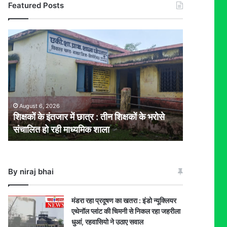
Featured Posts
शिक्षकों
के
इंतजार
में
छात्र
:
तीन
August 6, 2026
शिक्षकों
शिक्षकों के इंतजार में छात्र : तीन शिक्षकों के भरोसे
के
संचालित हो रही माध्यमिक शाला
भरोसे
संचालित
हो
रही
By niraj bhai
माध्यमिक
शाला
मंडरा रहा प्रदूषण का खतरा : इंडो न्यूक्लियर
एथेनॉल प्लांट की चिमनी से निकल रहा जहरीला
धुआं, रहवासियो ने उठाए सवाल