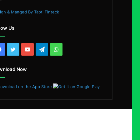
ign & Manged By Tapti Finteck
low Us
Facebook
Twitter
YouTube
Telegram
WhatsApp
wnload Now