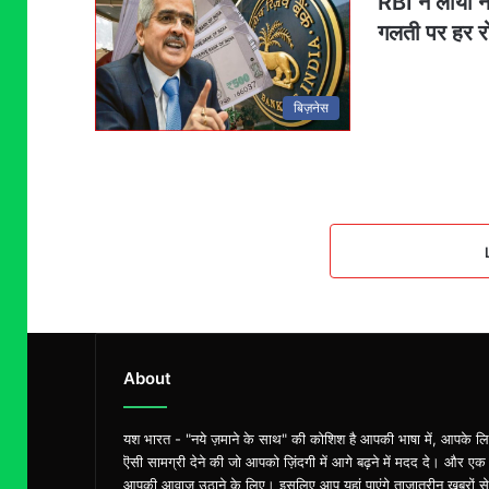
RBI ने लाया न
गलती पर हर र
बिज़नेस
About
यश भारत - "नये ज़माने के साथ" की कोशिश है आपकी भाषा में, आपके ल
ऎसी सामग्री देने की जो आपको ज़िंदगी में आगे बढ़ने में मदद दे। और एक
आपकी आवाज़ उठाने के लिए। इसलिए आप यहां पाएंगे ताज़ातरीन खबरों से