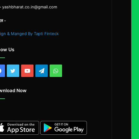
ल-
yashbharat.co.in@gmail.com
इल -
ign & Manged By Tapti Finteck
low Us
Facebook
Twitter
YouTube
Telegram
WhatsApp
wnload Now