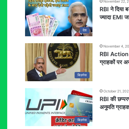
November 22, 
RBI ने दिया ब
ज्यादा EMI जा
देश
November 4, 2
RBI Action पी
ग्राहकों पर अ
बिज़नेस
October 21, 20
RBI की छप्परफ
अनुमति ग्राहक
बिज़नेस