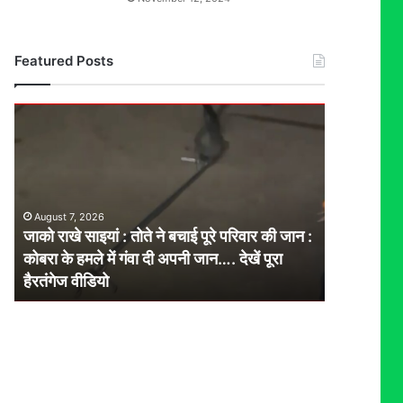
Featured Posts
जाको
राखे
साइयां
:
तोते
ने
August 7, 2026
बचाई
जाको राखे साइयां : तोते ने बचाई पूरे परिवार की जान :
पूरे
कोबरा के हमले में गंवा दी अपनी जान…. देखें पूरा
परिवार
हैरतंगेज वीडियो
की
जान
:
कोबरा
के
हमले
में