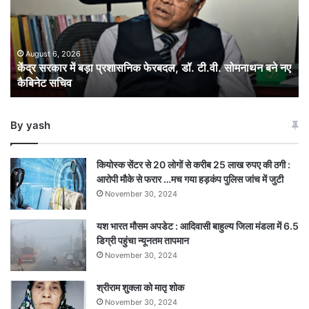
प्रशासनिक
फेरबदल,
डॉ.
टी.वी.
August 6, 2026
केंद्र सरकार में बड़ा प्रशासनिक फेरबदल, डॉ. टी.वी. सोमनाथन बने नए
सोमनाथन
कैबिनेट सचिव
बने
नए
कैबिनेट
By yash
सचिव
कियोस्क सेंटर से 20 लोगों से करीब 25 लाख रुपए की ठगी :
आरोपी मौके से फरार …मच गया हड़कंप पुलिस जांच में जुटी
November 30, 2024
यश भारत मौसम अपडेट : आदिवासी बाहुल्य जिला मंडला में 6.5
डिग्री पहुंचा न्यूनतम तापमान
November 30, 2024
श्रीराम शुक्ला को मातृ शोक
November 30, 2024