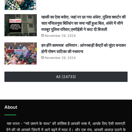
खाकी का ऐसा बसेरा, जहां पर छा गया अंधेरा ,पुलिस क्वार्टर की
सात मंजिलनुमा बिल्डिंग का जमा नहीं हुआ बिल, अंधेरे में जीने
मजबूर पुलिस परिवार,एमपीईबी ने काट दी बिजली
November 29, 2024
हम होंगे कामयाब’ अभियान : आंगनबाड़ी केंद्रों को सुंदर बनाकर
होगी पोषण वाटिका की स्थापना
November 29, 2024
All (24733)
About
यश भारत - "नये ज़माने के साथ" की कोशिश है आपकी भाषा में, आपके लिए ऎसी सामग्री
देने की जो आपको ज़िंदगी में आगे बढ़ने में मदद दे। और एक मंच, आपकी आवाज़ उठाने के