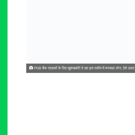
PNB बैंक ग्राहकों के लिए खुशखबरी! दे रहा इस स्कीम में मनचाहा लोन, ऐसे उठाए