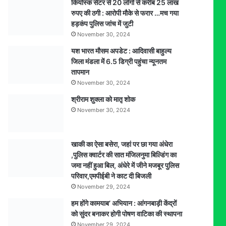
कियोस्क सेंटर से 20 लोगों से करीब 25 लाख
सीढिय़ों
रुपए की ठगी : आरोपी मौके से फरार …मच गया
से
हड़कंप पुलिस जांच में जुटी
गिरने
November 30, 2024
की
कहानी,
यश भारत मौसम अपडेट : आदिवासी बाहुल्य
पीएम
जिला मंडला में 6.5 डिग्री पहुंचा न्यूनतम
रिपोर्ट
तापमान
से
November 30, 2024
अंधे
श्रीराम शुक्ला को मातृ शोक
हत्याकांड
November 30, 2024
का
खुलासा,
पति
एवं
खाकी का ऐसा बसेरा, जहां पर छा गया अंधेरा
एक
,पुलिस क्वार्टर की सात मंजिलनुमा बिल्डिंग का
अन्य
जमा नहीं हुआ बिल, अंधेरे में जीने मजबूर पुलिस
गिरफ्तार
परिवार,एमपीईबी ने काट दी बिजली
November 29, 2024
हम होंगे कामयाब’ अभियान : आंगनबाड़ी केंद्रों
को सुंदर बनाकर होगी पोषण वाटिका की स्थापना
November 29, 2024