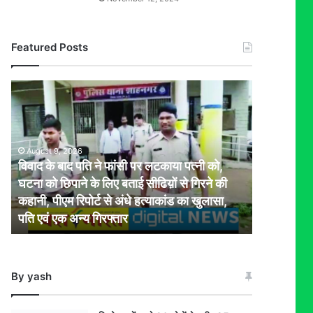
Featured Posts
विवाद
के
बाद
पति
ने
August 9, 2026
फांसी
विवाद के बाद पति ने फांसी पर लटकाया पत्नी को,
पर
घटना को छिपाने के लिए बताई सीढिय़ों से गिरने की
लटकाया
कहानी, पीएम रिपोर्ट से अंधे हत्याकांड का खुलासा,
पत्नी
पति एवं एक अन्य गिरफ्तार
को,
घटना
को
छिपाने
By yash
के
लिए
बताई