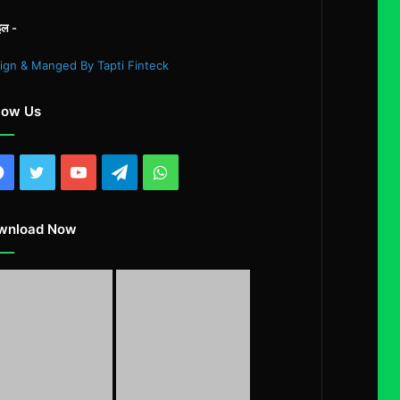
इल -
ign & Manged By Tapti Finteck
low Us
Facebook
Twitter
YouTube
Telegram
WhatsApp
wnload Now