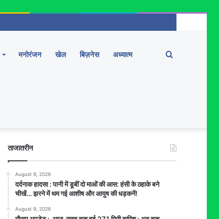
Search
मनोरंजन
खेल
बिज़नेस
अध्यात्म
for
ताजातरीन
August 9, 2026
दर्दनाक हादसा : पानी में डूबीं दो माओं की आस: हंसी के ठहाके बने
चीखें… झरने में थम गई आशीष और आयुष की धड़कनें!
August 9, 2026
मौसम अपडेट : आज सुबह तक हुई 27.1 मिमी बारिश : अब तक