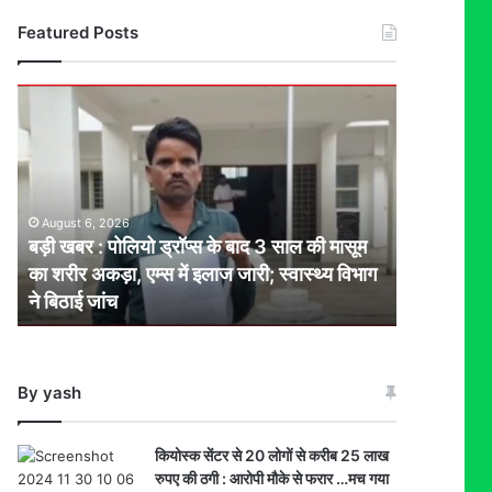
Featured Posts
बड़ी
खबर
:
पोलियो
ड्रॉप्स
के
August 6, 2026
बाद
बड़ी खबर : पोलियो ड्रॉप्स के बाद 3 साल की मासूम
3
का शरीर अकड़ा, एम्स में इलाज जारी; स्वास्थ्य विभाग
साल
ने बिठाई जांच
की
मासूम
का
शरीर
By yash
अकड़ा,
एम्स
में
कियोस्क सेंटर से 20 लोगों से करीब 25 लाख
इलाज
रुपए की ठगी : आरोपी मौके से फरार …मच गया
जारी;