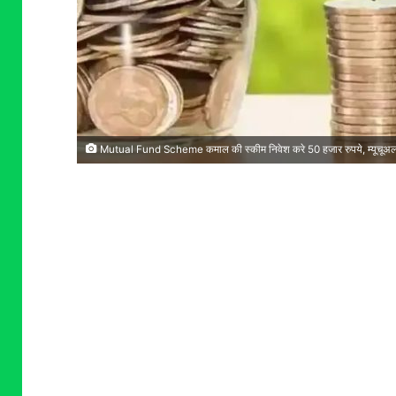
Mutual Fund Scheme कमाल की स्कीम निवेश करे 50 हजार रुपये, म्यूचूअल फंड 