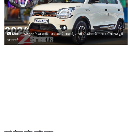
Maruti WagonR को ख़रीदे महज अब 2 लाख में, सस्ती ही कीमत के साथ यहाँ पर पढ़े पूरी
जानकारी