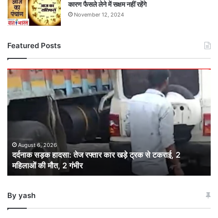
कारण फैसले लेने में सक्षम नहीं रहेंगे
November 12, 2024
Featured Posts
दर्दनाक
सड़क
हादसा:
तेज
रफ्तार
कार
खड़े
ट्रक
August 6, 2026
दर्दनाक सड़क हादसा: तेज रफ्तार कार खड़े ट्रक से टकराई, 2
से
महिलाओं की मौत, 2 गंभीर
टकराई,
2
महिलाओं
By yash
की
मौत,
2