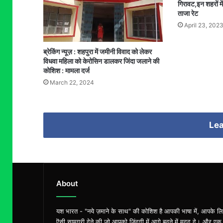
गिरावट,इन शहरों मे
ताजा रेट
April 23, 202
ब्रेकिंग न्यूज़ : शहपुरा में जमीनी विवाद को लेकर
विधवा महिला को केरोसिन डालकर जिंदा जलाने की
कोशिश : मामला दर्ज
March 22, 2024
Lea
About
यश भारत - "नये ज़माने के साथ" की कोशिश है आपकी भाषा में, आपके ल
ऎसी सामग्री देने की जो आपको ज़िंदगी में आगे बढ़ने में मदद दे। और एक