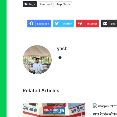
Tags
Featured
Top News
Facebook
Twitter
Pinterest
Shar
yash
Website
Related Articles
आज पेट्रोल डीजल 