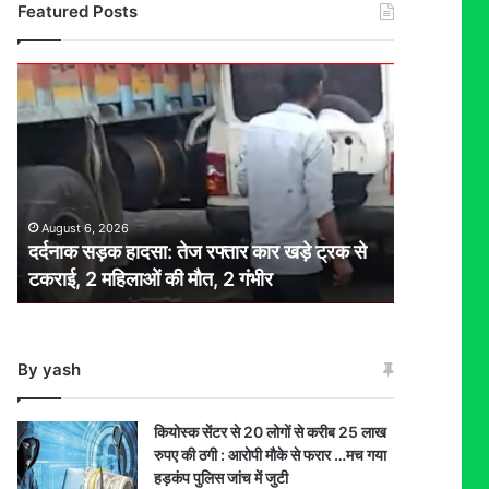
Featured Posts
दर्दनाक
सड़क
हादसा:
तेज
रफ्तार
कार
खड़े
August 6, 2026
ट्रक
दर्दनाक सड़क हादसा: तेज रफ्तार कार खड़े ट्रक से
से
टकराई, 2 महिलाओं की मौत, 2 गंभीर
टकराई,
2
महिलाओं
की
By yash
मौत,
2
गंभीर
कियोस्क सेंटर से 20 लोगों से करीब 25 लाख
रुपए की ठगी : आरोपी मौके से फरार …मच गया
हड़कंप पुलिस जांच में जुटी