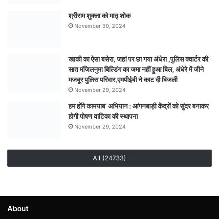
पत्थर
निकालने
श्रीराम शुक्ला को मातृ शोक
का
November 30, 2024
भी
विवाद,
निर्माण
खाकी का ऐसा बसेरा, जहां पर छा गया अंधेरा ,पुलिस क्वार्टर की
कार्य
सात मंजिलनुमा बिल्डिंग का जमा नहीं हुआ बिल, अंधेरे में जीने
पर
मजबूर पुलिस परिवार,एमपीईबी ने काट दी बिजली
ग्रामीणों
November 29, 2024
ने
हम होंगे कामयाब’ अभियान : आंगनबाड़ी केंद्रों को सुंदर बनाकर
उठाए
होगी पोषण वाटिका की स्थापना
सवाल
November 29, 2024
All (24733)
About