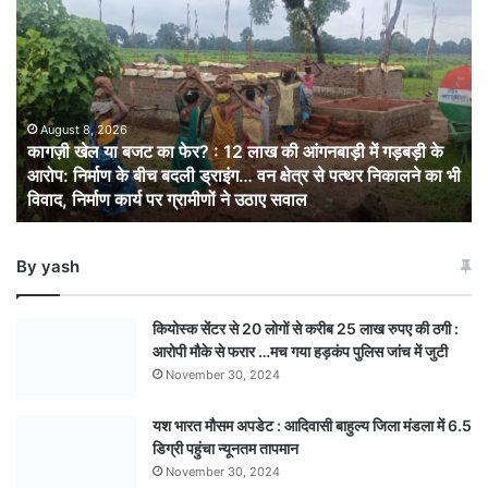
खेल
या
बजट
का
फेर?
:
August 8, 2026
कागज़ी खेल या बजट का फेर? : 12 लाख की आंगनबाड़ी में गड़बड़ी के
12
आरोप: निर्माण के बीच बदली ड्राइंग… वन क्षेत्र से पत्थर निकालने का भी
लाख
विवाद, निर्माण कार्य पर ग्रामीणों ने उठाए सवाल
की
आंगनबाड़ी
में
By yash
गड़बड़ी
के
आरोप:
कियोस्क सेंटर से 20 लोगों से करीब 25 लाख रुपए की ठगी :
निर्माण
आरोपी मौके से फरार …मच गया हड़कंप पुलिस जांच में जुटी
के
November 30, 2024
बीच
बदली
यश भारत मौसम अपडेट : आदिवासी बाहुल्य जिला मंडला में 6.5
ड्राइंग… वन
डिग्री पहुंचा न्यूनतम तापमान
क्षेत्र
से
November 30, 2024