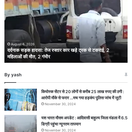
दर्दनाक
सड़क
हादसा:
तेज
रफ्तार
कार
खड़े
ट्रक
August 6, 2026
दर्दनाक सड़क हादसा: तेज रफ्तार कार खड़े ट्रक से टकराई, 2
से
महिलाओं की मौत, 2 गंभीर
टकराई,
2
महिलाओं
By yash
की
मौत,
2
कियोस्क सेंटर से 20 लोगों से करीब 25 लाख रुपए की ठगी :
गंभीर
आरोपी मौके से फरार …मच गया हड़कंप पुलिस जांच में जुटी
November 30, 2024
यश भारत मौसम अपडेट : आदिवासी बाहुल्य जिला मंडला में 6.5
डिग्री पहुंचा न्यूनतम तापमान
November 30, 2024