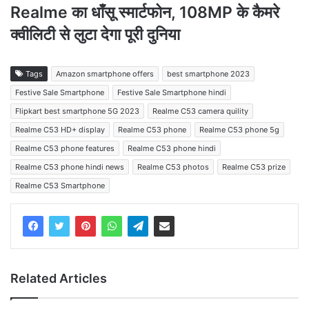
Realme का धाँसू स्मार्टफोन, 108MP के कैमरे
क्वीलिटी से लुटा देगा पूरी दुनिया
Tags
Amazon smartphone offers
best smartphone 2023
Festive Sale Smartphone
Festive Sale Smartphone hindi
Flipkart best smartphone 5G 2023
Realme C53 camera quility
Realme C53 HD+ display
Realme C53 phone
Realme C53 phone 5g
Realme C53 phone features
Realme C53 phone hindi
Realme C53 phone hindi news
Realme C53 photos
Realme C53 prize
Realme C53 Smartphone
Related Articles