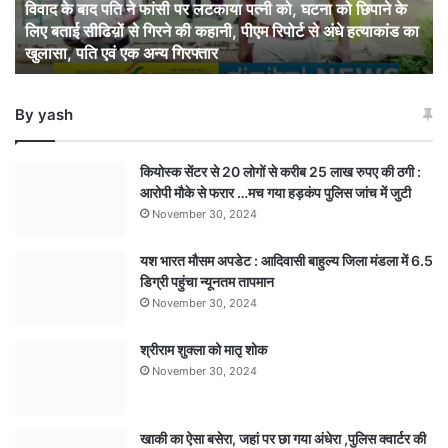
विवाद के बाद पति ने फांसी पर लटकाया पत्नी को, घटना को छिपाने के
लटकाया
लिए बताई सीढिय़ों से गिरने की कहानी, पीएम रिपोर्ट से अंधे हत्याकांड का
पत्नी
खुलासा, पति एवं एक अन्य गिरफ्तार
को,
घटना
को
By yash
छिपाने
के
लिए
कियोस्क सेंटर से 20 लोगों से करीब 25 लाख रुपए की ठगी :
बताई
आरोपी मौके से फरार …मच गया हड़कंप पुलिस जांच में जुटी
सीढिय़ों
November 30, 2024
से
गिरने
यश भारत मौसम अपडेट : आदिवासी बाहुल्य जिला मंडला में 6.5
की
डिग्री पहुंचा न्यूनतम तापमान
कहानी,
पीएम
November 30, 2024
रिपोर्ट
से
श्रीराम शुक्ला को मातृ शोक
अंधे
November 30, 2024
हत्याकांड
का
खुलासा,
खाकी का ऐसा बसेरा, जहां पर छा गया अंधेरा ,पुलिस क्वार्टर की