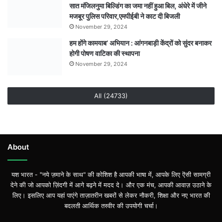
पति
सात मंजिलनुमा बिल्डिंग का जमा नहीं हुआ बिल, अंधेरे में जीने
एवं
मजबूर पुलिस परिवार,एमपीईबी ने काट दी बिजली
एक
November 29, 2024
अन्य
हम होंगे कामयाब’ अभियान : आंगनबाड़ी केंद्रों को सुंदर बनाकर
गिरफ्तार
होगी पोषण वाटिका की स्थापना
November 29, 2024
All (24733)
About
यश भारत - "नये ज़माने के साथ" की कोशिश है आपकी भाषा में, आपके लिए ऎसी सामग्री
देने की जो आपको ज़िंदगी में आगे बढ़ने में मदद दे। और एक मंच, आपकी आवाज़ उठाने के
लिए। इसलिए आप यहां पाएंगे ताज़ातरीन खबरों से लेकर नौकरी, शिक्षा और नए भारत की
बदलती आर्थिक तस्वीर की उपयोगी चर्चा।