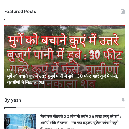
Featured Posts
मुर्गे
को
बचाने
कुएं
में
उतरे
बुजुर्ग
पानी
August 6, 2026
मुर्गे को बचाने कुएं में उतरे बुजुर्ग पानी में डूबे : 30 फीट गहरे कुएं में फंसे,
में
ग्रामीणों ने निकाला शव
डूबे
:
30
By yash
फीट
गहरे
कुएं
कियोस्क सेंटर से 20 लोगों से करीब 25 लाख रुपए की ठगी :
में
आरोपी मौके से फरार …मच गया हड़कंप पुलिस जांच में जुटी
फंसे,
November 30, 2024