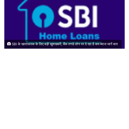
SBI के खाताधारक के लिए बड़ी खुशखबरी, बैंक तगडे लोन पर दे रहा है कम ब्याज जानें बात