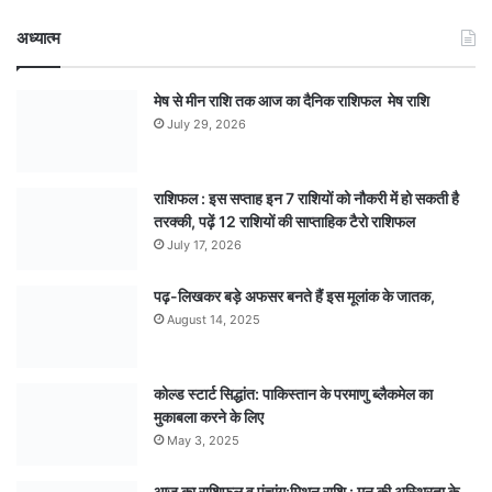
अध्यात्म
मेष से मीन राशि तक आज का दैनिक राशिफल मेष राशि
July 29, 2026
राशिफल : इस सप्ताह इन 7 राशियों को नौकरी में हो सकती है
तरक्की, पढ़ें 12 राशियों की साप्ताहिक टैरो राशिफल
July 17, 2026
पढ़-लिखकर बड़े अफसर बनते हैं इस मूलांक के जातक,
August 14, 2025
कोल्ड स्टार्ट सिद्धांत: पाकिस्तान के परमाणु ब्लैकमेल का
मुकाबला करने के लिए
May 3, 2025
आज का राशिफल व पंचांग:मिथुन राशि : मन की अस्थिरता के