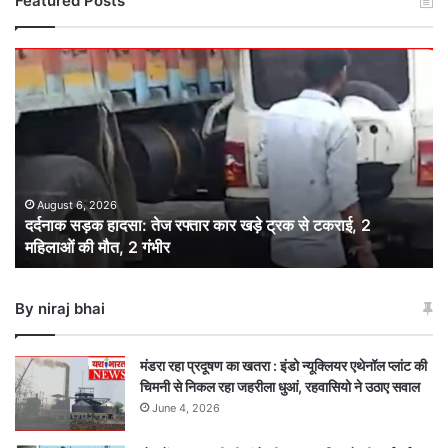
Featured Posts
दर्दनाक
सड़क
हादसा:
तेज
रफ्तार
कार
खड़े
ट्रक
August 6, 2026
दर्दनाक सड़क हादसा: तेज रफ्तार कार खड़े ट्रक से टकराई, 2
से
महिलाओं की मौत, 2 गंभीर
टकराई,
2
महिलाओं
By niraj bhai
की
मौत,
2
मंडरा रहा प्रदूषण का खतरा : इंडो न्यूक्लियर एथेनॉल प्लांट की
गंभीर
चिमनी से निकल रहा जहरीला धुआं, रहवासियो ने उठाए सवाल
June 4, 2026