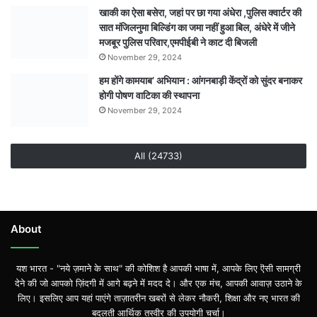
खाकी का ऐसा बसेरा, जहां पर छा गया अंधेरा ,पुलिस क्वार्टर की
सात मंजिलनुमा बिल्डिंग का जमा नहीं हुआ बिल, अंधेरे में जीने
मजबूर पुलिस परिवार,एमपीईबी ने काट दी बिजली
November 29, 2024
हम होंगे कामयाब’ अभियान : आंगनबाड़ी केंद्रों को सुंदर बनाकर
होगी पोषण वाटिका की स्थापना
November 29, 2024
All (24733)
About
यश भारत - "नये ज़माने के साथ" की कोशिश है आपकी भाषा में, आपके लिए ऎसी सामग्री
देने की जो आपको ज़िंदगी में आगे बढ़ने में मदद दे। और एक मंच, आपकी आवाज़ उठाने के
लिए। इसलिए आप यहां पाएंगे ताज़ातरीन खबरों से लेकर नौकरी, शिक्षा और नए भारत की
बदलती आर्थिक तस्वीर की उपयोगी चर्चा।