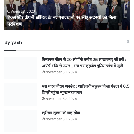
प्रावधानों
पर
August 8, 2026
टैक्स और कंपनी ऑडिट के नए प्रावधानों पर सीए सदस्यों को मिला
सीए
प्रशिक्षण
सदस्यों
को
मिला
By yash
प्रशिक्षण
कियोस्क सेंटर से 20 लोगों से करीब 25 लाख रुपए की ठगी :
आरोपी मौके से फरार …मच गया हड़कंप पुलिस जांच में जुटी
November 30, 2024
यश भारत मौसम अपडेट : आदिवासी बाहुल्य जिला मंडला में 6.5
डिग्री पहुंचा न्यूनतम तापमान
November 30, 2024
श्रीराम शुक्ला को मातृ शोक
November 30, 2024