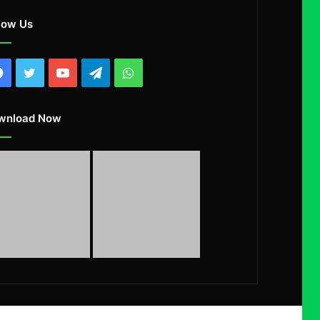
low Us
Facebook
Twitter
YouTube
Telegram
WhatsApp
wnload Now