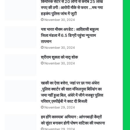
कियोस्क सेंटर से 20 लोगों से करीब 25 लाख
सीढिय़ों
रुपए की ठगी : आरोपी मौके से फरार …मच गया
से
हड़कंप पुलिस जांच में जुटी
गिरने
November 30, 2024
की
कहानी,
यश भारत मौसम अपडेट : आदिवासी बाहुल्य
पीएम
जिला मंडला में 6.5 डिग्री पहुंचा न्यूनतम
रिपोर्ट
तापमान
से
November 30, 2024
अंधे
श्रीराम शुक्ला को मातृ शोक
हत्याकांड
November 30, 2024
का
खुलासा,
पति
एवं
खाकी का ऐसा बसेरा, जहां पर छा गया अंधेरा
एक
,पुलिस क्वार्टर की सात मंजिलनुमा बिल्डिंग का
अन्य
जमा नहीं हुआ बिल, अंधेरे में जीने मजबूर पुलिस
गिरफ्तार
परिवार,एमपीईबी ने काट दी बिजली
November 29, 2024
हम होंगे कामयाब’ अभियान : आंगनबाड़ी केंद्रों
को सुंदर बनाकर होगी पोषण वाटिका की स्थापना
November 29, 2024