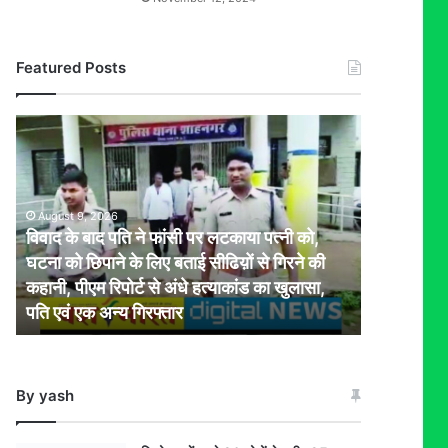
Featured Posts
विवाद
के
बाद
पति
ने
August 9, 2026
फांसी
विवाद के बाद पति ने फांसी पर लटकाया पत्नी को,
पर
घटना को छिपाने के लिए बताई सीढिय़ों से गिरने की
लटकाया
कहानी, पीएम रिपोर्ट से अंधे हत्याकांड का खुलासा,
पत्नी
पति एवं एक अन्य गिरफ्तार
को,
घटना
को
छिपाने
By yash
के
लिए
बताई