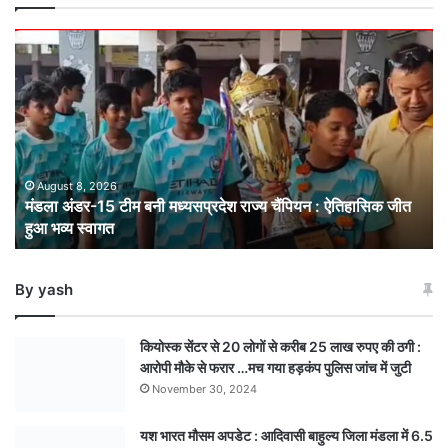
मंडला
अंडर-15
टीम
बनी
मध्यसप्रदेश
राज्य
चैंपियन
: ऐतिहासिक
August 8, 2026
मंडला अंडर-15 टीम बनी मध्यसप्रदेश राज्य चैंपियन : ऐतिहासिक जीत
जीत
हुआ भव्य स्वागत
हुआ
भव्य
स्वागत
By yash
कियोस्क सेंटर से 20 लोगों से करीब 25 लाख रुपए की ठगी :
आरोपी मौके से फरार …मच गया हड़कंप पुलिस जांच में जुटी
November 30, 2024
यश भारत मौसम अपडेट : आदिवासी बाहुल्य जिला मंडला में 6.5