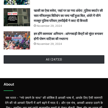
खाकी का ऐसा बसेरा, जहां पर छा गया अंधेरा ,पुलिस क्वार्टर की
सात मंजिलनुमा बिल्डिंग का जमा नहीं हुआ बिल, अंधेरे में जीने
मजबूर पुलिस परिवार,एमपीईबी ने काट दी बिजली
November 29, 2024
हम होंगे कामयाब’ अभियान : आंगनबाड़ी केंद्रों को सुंदर बनाकर
होगी पोषण वाटिका की स्थापना
November 29, 2024
All (24733)
About
यश भारत - "नये ज़माने के साथ" की कोशिश है आपकी भाषा में, आपके लिए ऎसी सामग्री
देने की जो आपको ज़िंदगी में आगे बढ़ने में मदद दे। और एक मंच, आपकी आवाज़ उठाने के
लिए। इसलिए आप यहां पाएंगे ताज़ातरीन खबरों से लेकर नौकरी, शिक्षा और नए भारत की