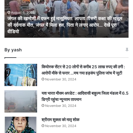
दफन
हुई
मासूमियत:
August 6, 2026
जंगल की खामोशी में दफन हुई मासूमियत: लापता तीसरी कक्षा की मासूम
लापता
की दर्दनाक मौत, जंगल में मिला शव, पिता ने लगाए आरोप… देखें पूरा
तीसरी
वीडियो
कक्षा
की
मासूम
By yash
की
दर्दनाक
मौत,
कियोस्क सेंटर से 20 लोगों से करीब 25 लाख रुपए की ठगी :
जंगल
आरोपी मौके से फरार …मच गया हड़कंप पुलिस जांच में जुटी
में
November 30, 2024
मिला
शव,
यश भारत मौसम अपडेट : आदिवासी बाहुल्य जिला मंडला में 6.5
पिता
डिग्री पहुंचा न्यूनतम तापमान
ने
लगाए
November 30, 2024
आरोप…
देखें
श्रीराम शुक्ला को मातृ शोक
पूरा
November 30, 2024
वीडियो