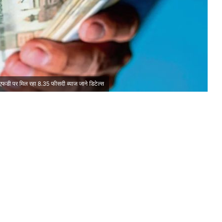
 एफडी पर मिल रहा 8.35 फीसदी ब्याज जाने डिटेल्स