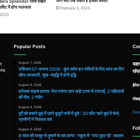
जाने क्या रख सकते है इसकी कीमत
में Hero Splendor जिसे देखते
ार्केट में होंगा जलजला
February 5, 2024
 2023
Popular Posts
Co
August 7, 2026
यशभ
िए
राशिफल 07 अगस्त 2026 : कुंभ समेत इन राशियों के लिए आज का दिन
 मंच,
संपर
रहेगा लाभकारी, सुख-समृद्धि में होगी वृद्धि
ईमे
August 6, 2026
दर्दनाक सड़क हादसा: तेज रफ्तार कार खड़े ट्रक से टकराई, 2 महिलाओं
की मौत, 2 गंभीर
मोबा
August 6, 2026
Des
मुर्गे को बचाने कुएं में उतरे बुजुर्ग पानी में डूबे : 30 फीट गहरे कुएं में फंसे,
ग्रामीणों ने निकाला शव
Fol
August 6, 2026
8 साल की मासूम से दुष्कर्म के बाद हत्या : स्कूल से “पापा बुला रहे” कहकर