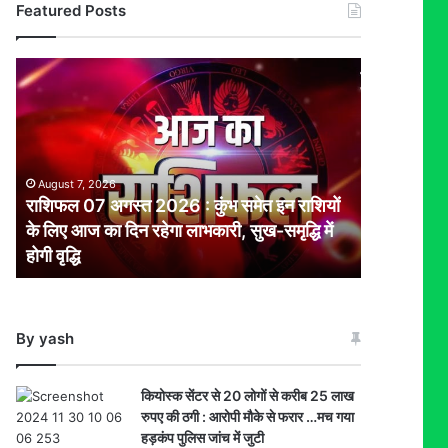
Featured Posts
राशिफल
07
अगस्त
2026
:
कुंभ
August 7, 2026
समेत
राशिफल 07 अगस्त 2026 : कुंभ समेत इन राशियों
इन
के लिए आज का दिन रहेगा लाभकारी, सुख-समृद्धि में
राशियों
होगी वृद्धि
के
लिए
आज
का
By yash
दिन
रहेगा
लाभकारी,
कियोस्क सेंटर से 20 लोगों से करीब 25 लाख
सुख-
रुपए की ठगी : आरोपी मौके से फरार …मच गया
समृद्धि
हड़कंप पुलिस जांच में जुटी
में