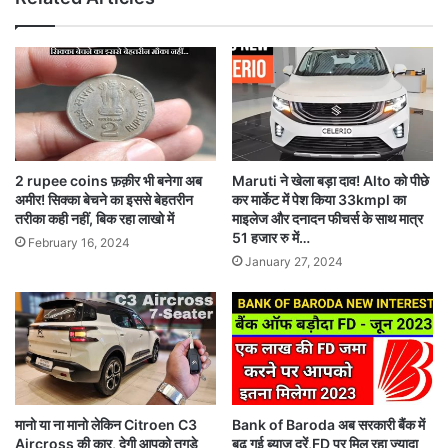
2 rupee coins फ़क़ीर भी बनेगा अब
Maruti ने खेला बड़ा दाव! Alto को पीछे
अमीर! सिक्का बेचने का इससे बेहतरीन
कर मार्केट में पेश किया 33kmpl का
तरीका कही नहीं, बिक रहा लाखो में
माइलेज और दनादन फीचर्स के साथ मात्र
51 हजार रु में…
February 16, 2024
January 27, 2024
मानो या ना मानो लेकिन Citroen C3
Bank of Baroda अब सरकारी बैंक में
Aircross की कार, देगी आपको तगड़े
बढ़ गई ब्याज दरें,FD पर मिल रहा ज्यादा