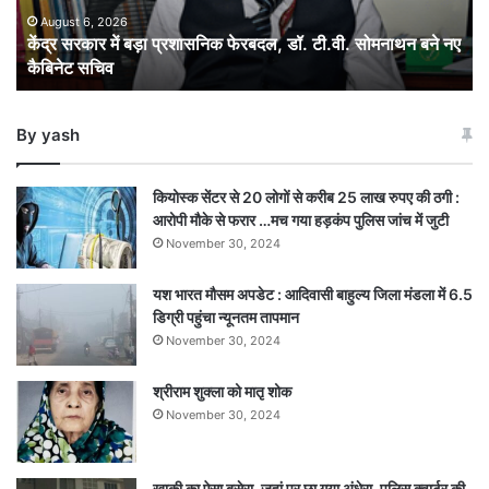
टी.वी.
August 6, 2026
केंद्र सरकार में बड़ा प्रशासनिक फेरबदल, डॉ. टी.वी. सोमनाथन बने नए
सोमनाथन
कैबिनेट सचिव
बने
नए
कैबिनेट
By yash
सचिव
कियोस्क सेंटर से 20 लोगों से करीब 25 लाख रुपए की ठगी :
आरोपी मौके से फरार …मच गया हड़कंप पुलिस जांच में जुटी
November 30, 2024
यश भारत मौसम अपडेट : आदिवासी बाहुल्य जिला मंडला में 6.5
डिग्री पहुंचा न्यूनतम तापमान
November 30, 2024
श्रीराम शुक्ला को मातृ शोक
November 30, 2024
खाकी का ऐसा बसेरा, जहां पर छा गया अंधेरा ,पुलिस क्वार्टर की