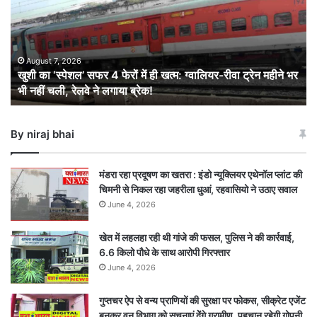
सफर
4
फेरों
में
ही
August 7, 2026
खुशी का ‘स्पेशल’ सफर 4 फेरों में ही खत्म: ग्वालियर-रीवा ट्रेन महीने भर
खत्म:
भी नहीं चली, रेलवे ने लगाया ब्रेक!
ग्वालियर-
रीवा
ट्रेन
By niraj bhai
महीने
भर
भी
मंडरा रहा प्रदूषण का खतरा : इंडो न्यूक्लियर एथेनॉल प्लांट की
नहीं
चिमनी से निकल रहा जहरीला धुआं, रहवासियो ने उठाए सवाल
चली,
June 4, 2026
रेलवे
ने
खेत में लहलहा रही थी गांजे की फसल, पुलिस ने की कार्रवाई,
लगाया
6.6 किलो पौधे के साथ आरोपी गिरफ्तार
ब्रेक!
June 4, 2026
गुप्तचर ऐप से वन्य प्राणियों की सुरक्षा पर फोकस, सीक्रेट एजेंट
बनकर वन विभाग को सूचनाएं देेंगे ग्रामीण, पहचान रहेगी गोपनी,