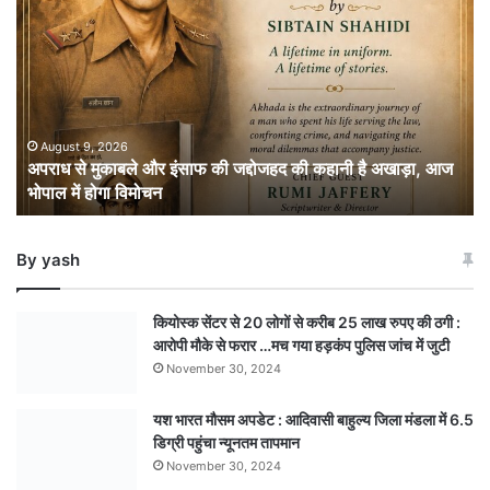
से
मुकाबले
और
इंसाफ
की
जद्दोजहद
की
August 9, 2026
अपराध से मुकाबले और इंसाफ की जद्दोजहद की कहानी है अखाड़ा, आज
कहानी
भोपाल में होगा विमोचन
है
अखाड़ा,
आज
By yash
भोपाल
में
होगा
कियोस्क सेंटर से 20 लोगों से करीब 25 लाख रुपए की ठगी :
विमोचन
आरोपी मौके से फरार …मच गया हड़कंप पुलिस जांच में जुटी
November 30, 2024
यश भारत मौसम अपडेट : आदिवासी बाहुल्य जिला मंडला में 6.5
डिग्री पहुंचा न्यूनतम तापमान
November 30, 2024