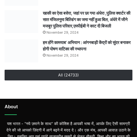
खाकी का ऐसा बसेरा, जहां पर छा गया अंधेरा ,पुलिस क्वार्टर की
सात मंजिलनुमा बिल्डिंग का जमा नहीं हुआ बिल, अंधेरे में जीने
मजबूर पुलिस परिवार,एमपीईबी ने काट दी बिजली
November 29, 2024
हम होंगे कामयाब’ अभियान : आंगनबाड़ी केंद्रों को सुंदर बनाकर
होगी पोषण वाटिका की स्थापना
November 29, 2024
All (24733)
About
यश भारत - "नये ज़माने के साथ" की कोशिश है आपकी भाषा में, आपके लिए ऎसी सामग्री
देने की जो आपको ज़िंदगी में आगे बढ़ने में मदद दे। और एक मंच, आपकी आवाज़ उठाने के
लिए। इसलिए आप यहां पाएंगे ताज़ातरीन खबरों से लेकर नौकरी, शिक्षा और नए भारत की