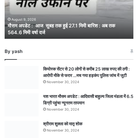
तक
हुई
27.1
August 9, 2026
मौसम अपडेट : आज सुबह तक हुई 27.1 मिमी बारिश : अब तक
मिमी
564.6 मिमी वर्षा दर्ज
बारिश
:
अब
By yash
तक
564.6
मिमी
कियोस्क सेंटर से 20 लोगों से करीब 25 लाख रुपए की ठगी :
वर्षा
आरोपी मौके से फरार …मच गया हड़कंप पुलिस जांच में जुटी
दर्ज
November 30, 2024
यश भारत मौसम अपडेट : आदिवासी बाहुल्य जिला मंडला में 6.5
डिग्री पहुंचा न्यूनतम तापमान
November 30, 2024
श्रीराम शुक्ला को मातृ शोक
November 30, 2024