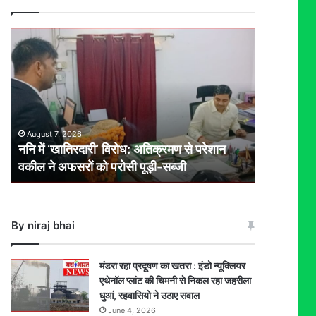
ननि
में
‘खातिरदारी’
विरोध:
अतिक्रमण
से
परेशान
August 7, 2026
वकील
ननि में ‘खातिरदारी’ विरोध: अतिक्रमण से परेशान
ने
वकील ने अफसरों को परोसी पूड़ी-सब्जी
अफसरों
को
परोसी
पूड़ी-
By niraj bhai
सब्जी
मंडरा रहा प्रदूषण का खतरा : इंडो न्यूक्लियर
एथेनॉल प्लांट की चिमनी से निकल रहा जहरीला
धुआं, रहवासियो ने उठाए सवाल
June 4, 2026