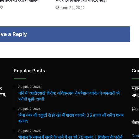
डबल करने का देता था लालच
चांदीवाली विधायक का पोस्टर फाड़ा
22
June 24, 2022
ve a Reply
Popular Posts
Co
August 7, 2026
यशभ
िए
ननि में ‘खातिरदारी’ विरोध: अतिक्रमण से परेशान वकील ने अफसरों को
 मंच,
संपर
परोसी पूड़ी-सब्जी
ईमे
August 7, 2026
बिना नंबर की स्कूटी से हो रही थी शराब तस्करी,35 हजार की अवैध शराब
बरामद
मोबा
August 7, 2026
Des
भोपाल के स्कूल में खतरे के साये में पढ़ रहे 70 मासूम, 1 शिक्षिका के भरोसे