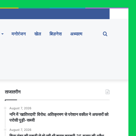
Search
मनोरंजन
खेल
बिज़नेस
अध्यात्म
for
ताजातरीन
August 7, 2026
ननि में ‘खातिरदारी’ विरोध: अतिक्रमण से परेशान वकील ने अफसरों को
परोसी पूड़ी-सब्जी
August 7, 2026
बिना नंबर की स्कूटी से हो रही थी शराब तस्करी,35 हजार की अवैध