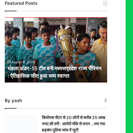
Featured Posts
मंडला
अंडर-15
टीम
बनी
मध्यसप्रदेश
राज्य
चैंपियन
August 8, 2026
: ऐतिहासिक
मंडला अंडर-15 टीम बनी मध्यसप्रदेश राज्य चैंपियन
जीत
: ऐतिहासिक जीत हुआ भव्य स्वागत
हुआ
भव्य
स्वागत
By yash
कियोस्क सेंटर से 20 लोगों से करीब 25 लाख
रुपए की ठगी : आरोपी मौके से फरार …मच गया
हड़कंप पुलिस जांच में जुटी