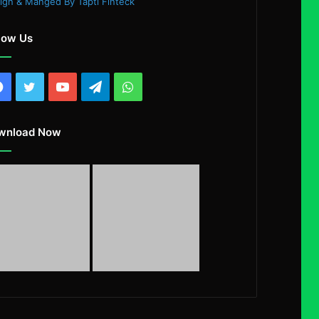
ign & Manged By Tapti Finteck
low Us
Facebook
Twitter
YouTube
Telegram
WhatsApp
wnload Now