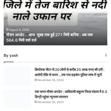
:
आज
सुबह
तक
हुई
27.1
August 9, 2026
मौसम अपडेट : आज सुबह तक हुई 27.1 मिमी बारिश : अब तक
मिमी
564.6 मिमी वर्षा दर्ज
बारिश
:
अब
By yash
तक
564.6
मिमी
कियोस्क सेंटर से 20 लोगों से करीब 25 लाख रुपए की ठगी :
वर्षा
आरोपी मौके से फरार …मच गया हड़कंप पुलिस जांच में जुटी
दर्ज
November 30, 2024
यश भारत मौसम अपडेट : आदिवासी बाहुल्य जिला मंडला में 6.5
डिग्री पहुंचा न्यूनतम तापमान
November 30, 2024